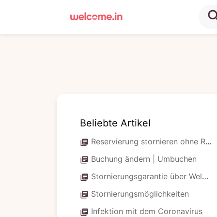
sea
Beliebte Artikel
Reservierung stornieren ohne Reiserücktrittsversicherung
library_books
Buchung ändern | Umbuchen
library_books
Stornierungsgarantie über Welcome in
library_books
Stornierungsmöglichkeiten
library_books
Infektion mit dem Coronavirus
library_books