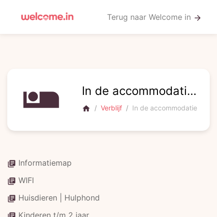
Terug naar Welcome in
arrow_forward
airline_seat_individual_suite
In de accommodatie
(6)
Verblijf
In de accommodatie
home
Informatiemap
library_books
WIFI
library_books
Huisdieren | Hulphond
library_books
Kinderen t/m 2 jaar
library_books