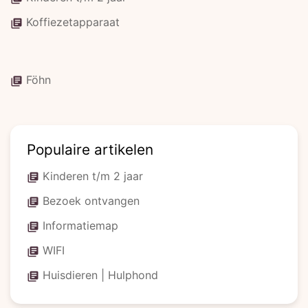
Koffiezetapparaat
library_books
Föhn
library_books
Populaire artikelen
Kinderen t/m 2 jaar
library_books
Bezoek ontvangen
library_books
Informatiemap
library_books
WIFI
library_books
Huisdieren | Hulphond
library_books