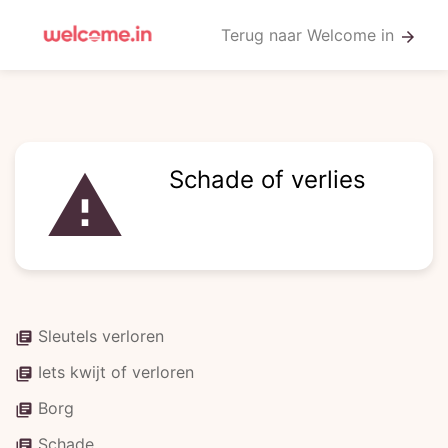
Terug naar Welcome in
arrow_forward
Schade of verlies
warning
Sleutels verloren
library_books
Iets kwijt of verloren
library_books
Borg
library_books
Schade
library_books