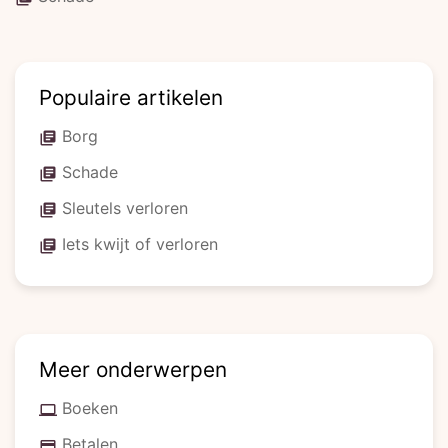
Populaire artikelen
Borg
library_books
Schade
library_books
Sleutels verloren
library_books
Iets kwijt of verloren
library_books
Meer onderwerpen
Boeken
computer
Betalen
credit_card