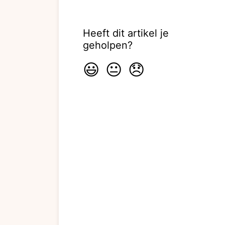
Heeft dit artikel je
geholpen?
😃
😐
😞