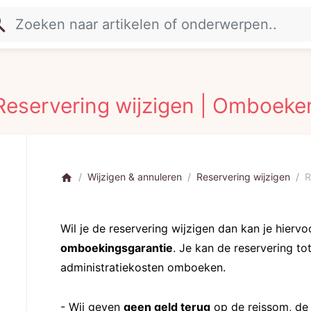
rch
Reservering wijzigen | Omboeke
Wijzigen & annuleren
Reservering wijzigen
R
home
Wil je de reservering wijzigen dan kan je hier
omboekingsgarantie
. Je kan de reservering t
administratiekosten omboeken.
- Wij geven
geen geld terug
op de reissom, de