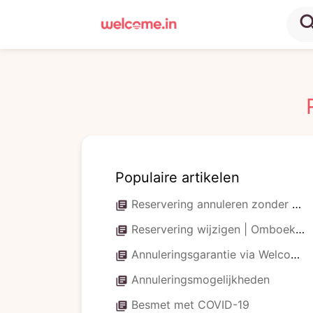
sea
Populaire artikelen
Reservering annuleren zonder verzekering
library_books
Reservering wijzigen | Omboeken
library_books
Annuleringsgarantie via Welcome in
library_books
Annuleringsmogelijkheden
library_books
Besmet met COVID-19
library_books