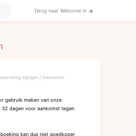
Terug naar Welcome in
arrow_forward
n
eservering wijzigen | Omboeken
voor gebruik maken van onze
ot 32 dagen voor aankomst tegen
 boeking kan dus niet goedkoper